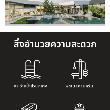
สิ่งอำนวยความสะดวก
สระว่ายน้ำส่วนกลาง
ฟิตเนสครบครัน